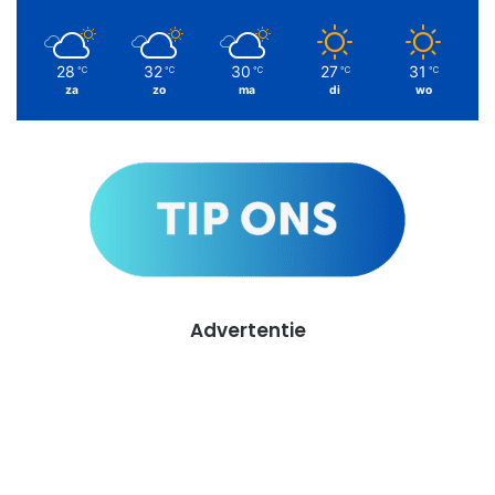
28
32
30
27
31
℃
℃
℃
℃
℃
za
zo
ma
di
wo
Advertentie