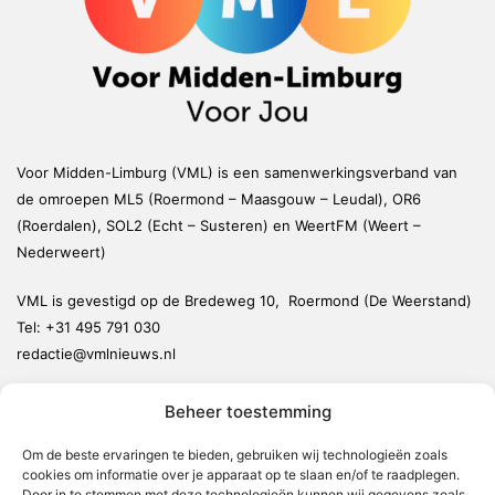
Voor Midden-Limburg (VML) is een samenwerkingsverband van
de omroepen ML5 (Roermond – Maasgouw – Leudal), OR6
(Roerdalen), SOL2 (Echt – Susteren) en WeertFM (Weert –
Nederweert)
VML is gevestigd op de Bredeweg 10, Roermond (De Weerstand)
Tel:
+31 495 791 030
redactie@vmlnieuws.nl
Beheer toestemming
Weert
Nederweert
Om de beste ervaringen te bieden, gebruiken wij technologieën zoals
cookies om informatie over je apparaat op te slaan en/of te raadplegen.
Leudal
Door in te stemmen met deze technologieën kunnen wij gegevens zoals