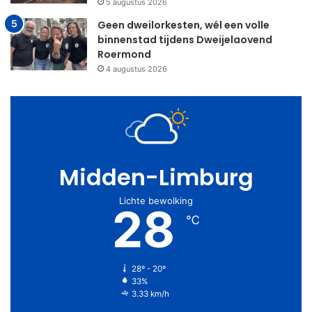
5 augustus 2026
Geen dweilorkesten, wél een volle
binnenstad tijdens Dweijelaovend
Roermond
4 augustus 2026
Midden-Limburg
Lichte bewolking
28
℃
28º - 20º
33%
3.33 km/h