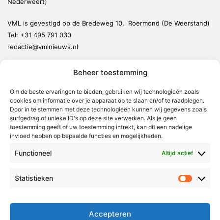
Nederweert)
VML is gevestigd op de Bredeweg 10, Roermond (De Weerstand)
Tel:
+31 495 791 030
redactie@vmlnieuws.nl
Beheer toestemming
Weert
Nederweert
Om de beste ervaringen te bieden, gebruiken wij technologieën zoals
cookies om informatie over je apparaat op te slaan en/of te raadplegen.
Leudal
Door in te stemmen met deze technologieën kunnen wij gegevens zoals
Maasgouw
surfgedrag of unieke ID's op deze site verwerken. Als je geen
toestemming geeft of uw toestemming intrekt, kan dit een nadelige
Echt-Susteren
invloed hebben op bepaalde functies en mogelijkheden.
Roerdalen
Functioneel
Altijd actief
Roermond
Statistieken
Statistie
Over Voor Midden-Limburg
Radio & TV
Accepteren
Redactie