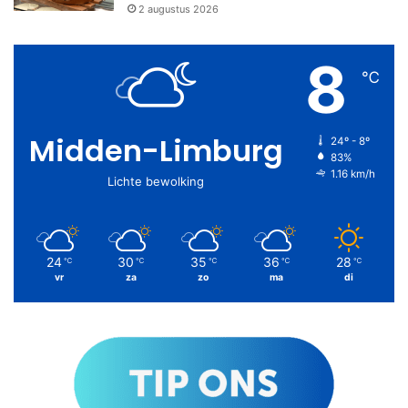
2 augustus 2026
8
℃
Midden-Limburg
24º - 8º
83%
1.16 km/h
Lichte bewolking
24
30
35
36
28
℃
℃
℃
℃
℃
vr
za
zo
ma
di