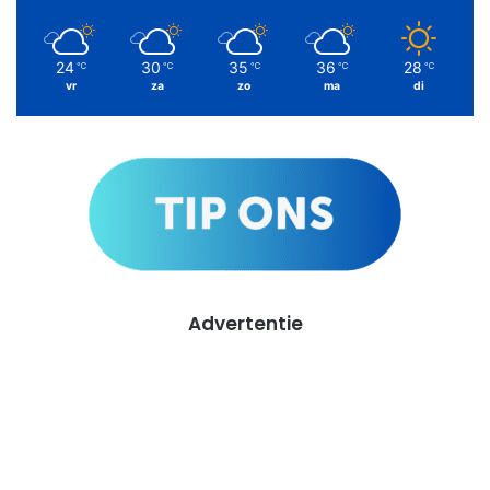
24
30
35
36
28
℃
℃
℃
℃
℃
vr
za
zo
ma
di
Advertentie