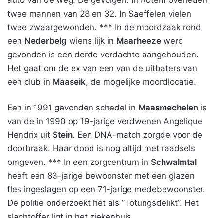
auto van de weg. De gevolgen: In Rotem overleden
twee mannen van 28 en 32. In Saeffelen vielen
twee zwaargewonden. *** In de moordzaak rond
een
Nederbelg
wiens lijk in
Maarheeze
werd
gevonden is een derde verdachte aangehouden.
Het gaat om de ex van een van de uitbaters van
een club in
Maaseik
, de mogelijke moordlocatie.
Een in 1991 gevonden schedel in
Maasmechelen
is
van de in 1990 op 19-jarige verdwenen Angelique
Hendrix uit
Stein
. Een DNA-match zorgde voor de
doorbraak. Haar dood is nog altijd met raadsels
omgeven. *** In een zorgcentrum in
Schwalmtal
heeft een 83-jarige bewoonster met een glazen
fles ingeslagen op een 71-jarige medebewoonster.
De politie onderzoekt het als ”Tötungsdelikt”. Het
slachtoffer ligt in het ziekenhuis.