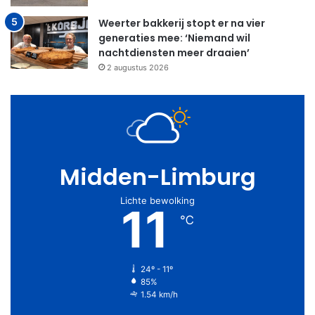
Weerter bakkerij stopt er na vier
generaties mee: ‘Niemand wil
nachtdiensten meer draaien’
2 augustus 2026
Midden-Limburg
Lichte bewolking
11
℃
24º - 11º
85%
1.54 km/h