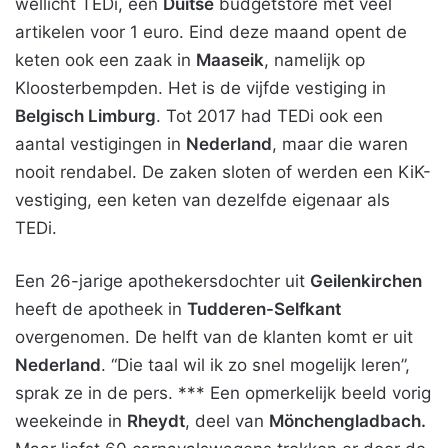
wellicht TEDi, een
Duitse
budgetstore met veel
artikelen voor 1 euro. Eind deze maand opent de
keten ook een zaak in
Maaseik
, namelijk op
Kloosterbempden. Het is de vijfde vestiging in
Belgisch Limburg
. Tot 2017 had TEDi ook een
aantal vestigingen in
Nederland
, maar die waren
nooit rendabel. De zaken sloten of werden een KiK-
vestiging, een keten van dezelfde eigenaar als
TEDi.
Een 26-jarige apothekersdochter uit
Geilenkirchen
heeft de apotheek in
Tudderen-Selfkant
overgenomen. De helft van de klanten komt er uit
Nederland
. “Die taal wil ik zo snel mogelijk leren”,
sprak ze in de pers. *** Een opmerkelijk beeld vorig
weekeinde in
Rheydt
, deel van
Mönchengladbach.