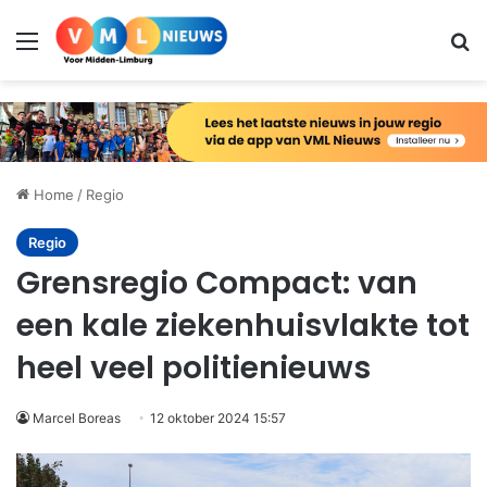
Menu
Zo
Home
/
Regio
Regio
Grensregio Compact: van
een kale ziekenhuisvlakte tot
heel veel politienieuws
Marcel Boreas
12 oktober 2024 15:57