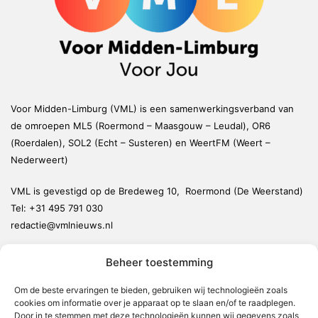
Voor Midden-Limburg (VML) is een samenwerkingsverband van
de omroepen ML5 (Roermond – Maasgouw – Leudal), OR6
(Roerdalen), SOL2 (Echt – Susteren) en WeertFM (Weert –
Nederweert)
VML is gevestigd op de Bredeweg 10, Roermond (De Weerstand)
Tel:
+31 495 791 030
redactie@vmlnieuws.nl
Beheer toestemming
Weert
Nederweert
Om de beste ervaringen te bieden, gebruiken wij technologieën zoals
cookies om informatie over je apparaat op te slaan en/of te raadplegen.
Leudal
Door in te stemmen met deze technologieën kunnen wij gegevens zoals