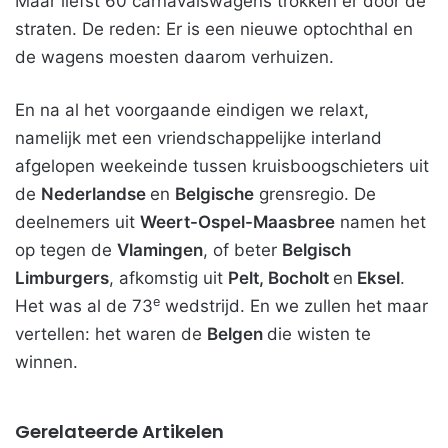
Maar liefst 60 carnavalswagens trokken er door de
straten. De reden: Er is een nieuwe optochthal en
de wagens moesten daarom verhuizen.
En na al het voorgaande eindigen we relaxt,
namelijk met een vriendschappelijke interland
afgelopen weekeinde tussen kruisboogschieters uit
de
Nederlandse
en
Belgische
grensregio. De
deelnemers uit
Weert-Ospel-Maasbree
namen het
op tegen de
Vlamingen
, of beter
Belgisch
Limburgers
, afkomstig uit
Pelt, Bocholt
en
Eksel
.
e
Het was al de 73
wedstrijd. En we zullen het maar
vertellen: het waren de
Belgen
die wisten te
winnen.
Gerelateerde Artikelen