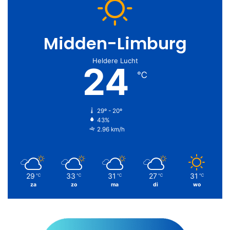
Midden-Limburg
Heldere Lucht
24
℃
29º - 20º
43%
2.96 km/h
29
33
31
27
31
℃
℃
℃
℃
℃
za
zo
ma
di
wo