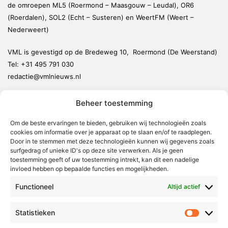
de omroepen ML5 (Roermond – Maasgouw – Leudal), OR6
(Roerdalen), SOL2 (Echt – Susteren) en WeertFM (Weert –
Nederweert)
VML is gevestigd op de Bredeweg 10, Roermond (De Weerstand)
Tel:
+31 495 791 030
redactie@vmlnieuws.nl
Beheer toestemming
Weert
Nederweert
Om de beste ervaringen te bieden, gebruiken wij technologieën zoals
cookies om informatie over je apparaat op te slaan en/of te raadplegen.
Leudal
Door in te stemmen met deze technologieën kunnen wij gegevens zoals
Maasgouw
surfgedrag of unieke ID's op deze site verwerken. Als je geen
toestemming geeft of uw toestemming intrekt, kan dit een nadelige
Echt-Susteren
invloed hebben op bepaalde functies en mogelijkheden.
Roerdalen
Functioneel
Altijd actief
Roermond
Statistieken
Statistie
Over Voor Midden-Limburg