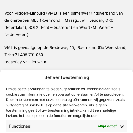
Voor Midden-Limburg (VML) is een samenwerkingsverband van
de omroepen ML5 (Roermond – Maasgouw – Leudal), OR6
(Roerdalen), SOL2 (Echt – Susteren) en WeertFM (Weert –
Nederweert)
VML is gevestigd op de Bredeweg 10, Roermond (De Weerstand)
Tel:
+31 495 791 030
redactie@vmlnieuws.nl
Beheer toestemming
Weert
Nederweert
Om de beste ervaringen te bieden, gebruiken wij technologieën zoals
cookies om informatie over je apparaat op te slaan en/of te raadplegen.
Leudal
Door in te stemmen met deze technologieën kunnen wij gegevens zoals
Maasgouw
surfgedrag of unieke ID's op deze site verwerken. Als je geen
toestemming geeft of uw toestemming intrekt, kan dit een nadelige
Echt-Susteren
invloed hebben op bepaalde functies en mogelijkheden.
Roerdalen
Functioneel
Altijd actief
Roermond