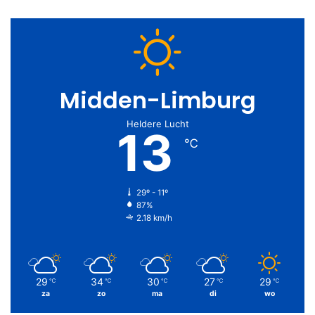
Midden-Limburg
Heldere Lucht
13
℃
29º - 11º
87%
2.18 km/h
29
34
30
27
29
℃
℃
℃
℃
℃
za
zo
ma
di
wo