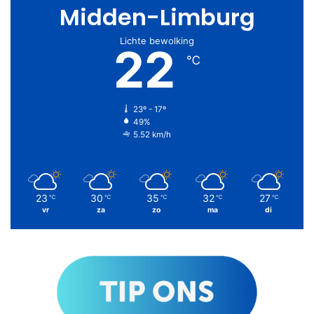
Midden-Limburg
Lichte bewolking
22
℃
23º - 17º
49%
5.52 km/h
23
30
35
32
27
℃
℃
℃
℃
℃
vr
za
zo
ma
di