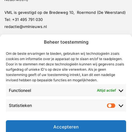
VML is gevestigd op de Bredeweg 10, Roermond (De Weerstand)
Tel:
+31 495 791 030
redactie@vmlnieuws.nl
Beheer toestemming
Weert
Nederweert
Om de beste ervaringen te bieden, gebruiken wij technologieën zoals
cookies om informatie over je apparaat op te slaan en/of te raadplegen.
Leudal
Door in te stemmen met deze technologieën kunnen wij gegevens zoals
Maasgouw
surfgedrag of unieke ID's op deze site verwerken. Als je geen
toestemming geeft of uw toestemming intrekt, kan dit een nadelige
Echt-Susteren
invloed hebben op bepaalde functies en mogelijkheden.
Roerdalen
Functioneel
Altijd actief
Roermond
Statistieken
Statistie
Over Voor Midden-Limburg
Radio & TV
Accepteren
Redactie