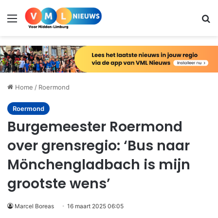
Menu
Zo
Home
/
Roermond
Roermond
Burgemeester Roermond
over grensregio: ‘Bus naar
Mönchengladbach is mijn
grootste wens’
Marcel Boreas
16 maart 2025 06:05