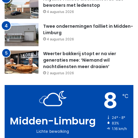
bewoners met ledenstop
4 augustus 2026
Twee ondernemingen failliet in Midden-
Limburg
4 augustus 2026
Weerter bakkerij stopt er na vier
generaties mee: ‘Niemand wil
nachtdiensten meer draaien’
2 augustus 2026
8
℃
Midden-Limburg
24º - 8º
83%
1.16 km/h
Lichte bewolking