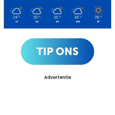
24
30
35
36
28
℃
℃
℃
℃
℃
vr
za
zo
ma
di
Advertentie