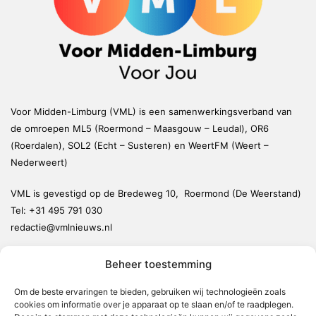
Voor Midden-Limburg (VML) is een samenwerkingsverband van
de omroepen ML5 (Roermond – Maasgouw – Leudal), OR6
(Roerdalen), SOL2 (Echt – Susteren) en WeertFM (Weert –
Nederweert)
VML is gevestigd op de Bredeweg 10, Roermond (De Weerstand)
Tel:
+31 495 791 030
redactie@vmlnieuws.nl
Beheer toestemming
Weert
Nederweert
Om de beste ervaringen te bieden, gebruiken wij technologieën zoals
cookies om informatie over je apparaat op te slaan en/of te raadplegen.
Leudal