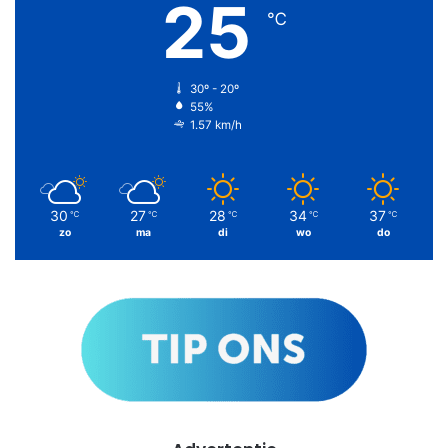
25
℃
30º - 20º
55%
1.57 km/h
30
27
28
34
37
℃
℃
℃
℃
℃
zo
ma
di
wo
do