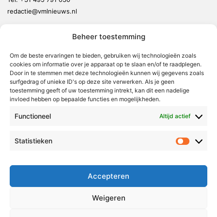
redactie@vmlnieuws.nl
Beheer toestemming
Weert
Nederweert
Om de beste ervaringen te bieden, gebruiken wij technologieën zoals
cookies om informatie over je apparaat op te slaan en/of te raadplegen.
Leudal
Door in te stemmen met deze technologieën kunnen wij gegevens zoals
Maasgouw
surfgedrag of unieke ID's op deze site verwerken. Als je geen
toestemming geeft of uw toestemming intrekt, kan dit een nadelige
Echt-Susteren
invloed hebben op bepaalde functies en mogelijkheden.
Roerdalen
Functioneel
Altijd actief
Roermond
Statistieken
Statistie
Over Voor Midden-Limburg
Radio & TV
Accepteren
Redactie
Ambities
Weigeren
Klachtenprocedure