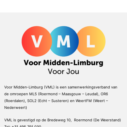
Voor Midden-Limburg (VML) is een samenwerkingsverband van
de omroepen ML5 (Roermond – Maasgouw – Leudal), OR6
(Roerdalen), SOL2 (Echt – Susteren) en WeertFM (Weert –
Nederweert)
VML is gevestigd op de Bredeweg 10, Roermond (De Weerstand)
Tel:
+31 495 791 030