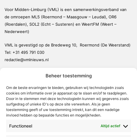
Voor Midden-Limburg (VML) is een samenwerkingsverband van
de omroepen ML5 (Roermond – Maasgouw – Leudal), OR6
(Roerdalen), SOL2 (Echt – Susteren) en WeertFM (Weert –
Nederweert)
VML is gevestigd op de Bredeweg 10, Roermond (De Weerstand)
Tel:
+31 495 791 030
redactie@vmlnieuws.nl
Beheer toestemming
Weert
Nederweert
Om de beste ervaringen te bieden, gebruiken wij technologieën zoals
cookies om informatie over je apparaat op te slaan en/of te raadplegen.
Leudal
Door in te stemmen met deze technologieën kunnen wij gegevens zoals
Maasgouw
surfgedrag of unieke ID's op deze site verwerken. Als je geen
toestemming geeft of uw toestemming intrekt, kan dit een nadelige
Echt-Susteren
invloed hebben op bepaalde functies en mogelijkheden.
Roerdalen
Functioneel
Altijd actief
Roermond