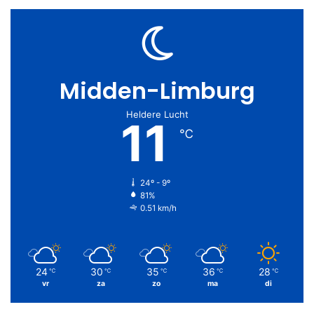
Midden-Limburg
Heldere Lucht
11
℃
24º - 9º
81%
0.51 km/h
24
30
35
36
28
℃
℃
℃
℃
℃
vr
za
zo
ma
di