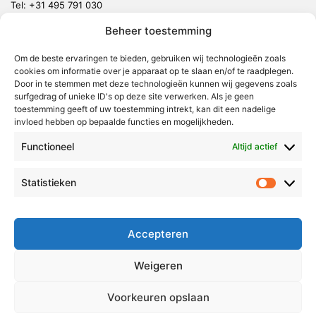
Tel:
+31 495 791 030
redactie@vmlnieuws.nl
Beheer toestemming
Weert
Om de beste ervaringen te bieden, gebruiken wij technologieën zoals
cookies om informatie over je apparaat op te slaan en/of te raadplegen.
Nederweert
Door in te stemmen met deze technologieën kunnen wij gegevens zoals
surfgedrag of unieke ID's op deze site verwerken. Als je geen
Leudal
toestemming geeft of uw toestemming intrekt, kan dit een nadelige
invloed hebben op bepaalde functies en mogelijkheden.
Maasgouw
Echt-Susteren
Functioneel
Altijd actief
Roerdalen
Statistieken
Statistie
Roermond
Over Voor Midden-Limburg
Accepteren
Radio & TV
Weigeren
Redactie
Ambities
Voorkeuren opslaan
Klachtenprocedure