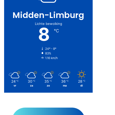
Midden-Limburg
Lichte bewolking
8
℃
24º - 8º
83%
1.16 km/h
24
30
35
36
28
℃
℃
℃
℃
℃
vr
za
zo
ma
di