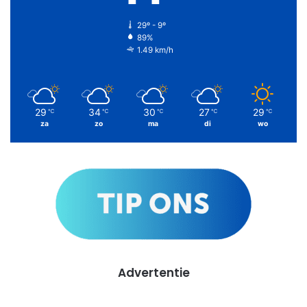
29º - 9º
89%
1.49 km/h
29
34
30
27
29
℃
℃
℃
℃
℃
za
zo
ma
di
wo
Advertentie