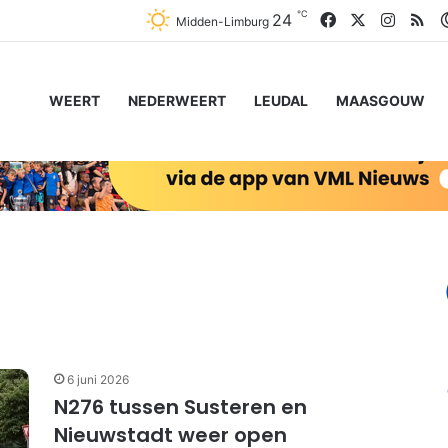
℃
Facebook
X
Instag
RS
24
Midden-Limburg
WEERT
NEDERWEERT
LEUDAL
MAASGOUW
6 juni 2026
N276 tussen Susteren en
Nieuwstadt weer open