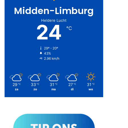
Midden-Limburg
Heldere Lucht
24
℃
29º - 20º
43%
2.96 km/h
29
33
31
27
31
℃
℃
℃
℃
℃
za
zo
ma
di
wo