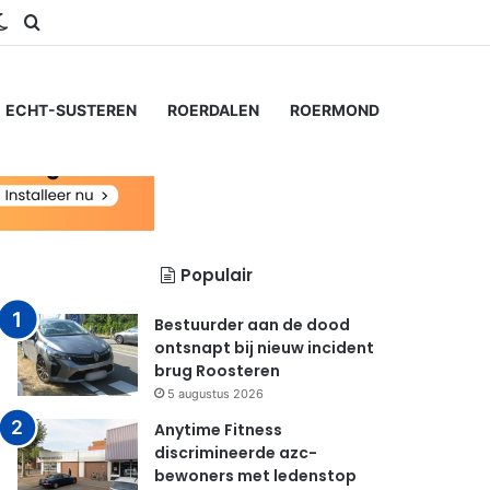
ram
S
Switch skin
Zoeken naar...
ECHT-SUSTEREN
ROERDALEN
ROERMOND
Populair
Bestuurder aan de dood
ontsnapt bij nieuw incident
brug Roosteren
5 augustus 2026
Anytime Fitness
discrimineerde azc-
bewoners met ledenstop