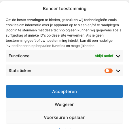
redactie@vmlnieuws.nl
Beheer toestemming
Weert
Om de beste ervaringen te bieden, gebruiken wij technologieën zoals
cookies om informatie over je apparaat op te slaan en/of te raadplegen.
Nederweert
Door in te stemmen met deze technologieën kunnen wij gegevens zoals
surfgedrag of unieke ID's op deze site verwerken. Als je geen
Leudal
toestemming geeft of uw toestemming intrekt, kan dit een nadelige
invloed hebben op bepaalde functies en mogelijkheden.
Maasgouw
Echt-Susteren
Functioneel
Altijd actief
Roerdalen
Statistieken
Statistie
Roermond
Over Voor Midden-Limburg
Accepteren
Radio & TV
Weigeren
Redactie
Ambities
Voorkeuren opslaan
Klachtenprocedure