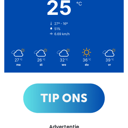
25
℃
27º - 16º
51%
6.69 km/h
27
26
32
36
39
℃
℃
℃
℃
℃
ma
di
wo
do
vr
Advertentie