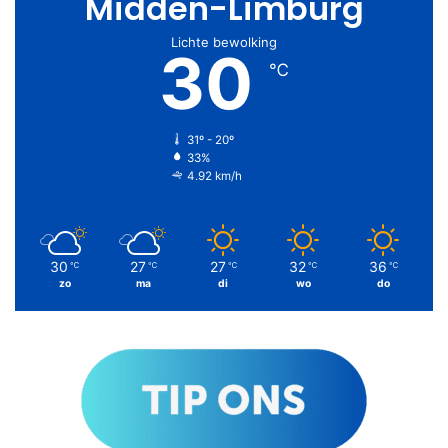
Midden-Limburg
Lichte bewolking
30
℃
31º - 20º
33%
4.92 km/h
30
27
27
32
36
℃
℃
℃
℃
℃
zo
ma
di
wo
do