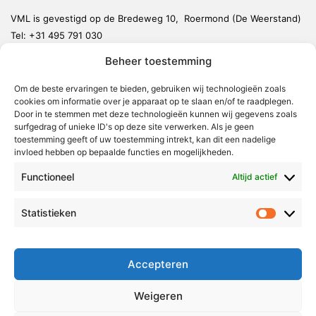
VML is gevestigd op de Bredeweg 10, Roermond (De Weerstand)
Tel:
+31 495 791 030
redactie@vmlnieuws.nl
Beheer toestemming
Weert
Om de beste ervaringen te bieden, gebruiken wij technologieën zoals
cookies om informatie over je apparaat op te slaan en/of te raadplegen.
Nederweert
Door in te stemmen met deze technologieën kunnen wij gegevens zoals
surfgedrag of unieke ID's op deze site verwerken. Als je geen
Leudal
toestemming geeft of uw toestemming intrekt, kan dit een nadelige
invloed hebben op bepaalde functies en mogelijkheden.
Maasgouw
Echt-Susteren
Functioneel
Altijd actief
Roerdalen
Statistieken
Statistie
Roermond
Over Voor Midden-Limburg
Accepteren
Radio & TV
Weigeren
Redactie