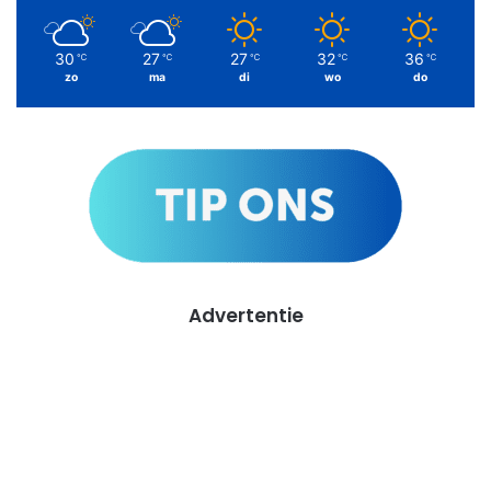
30
27
27
32
36
℃
℃
℃
℃
℃
zo
ma
di
wo
do
Advertentie