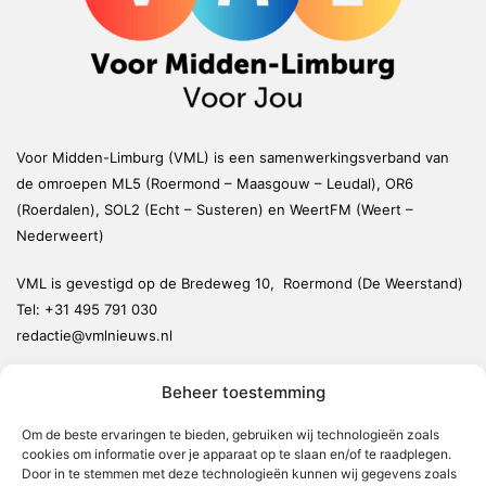
Voor Midden-Limburg (VML) is een samenwerkingsverband van
de omroepen ML5 (Roermond – Maasgouw – Leudal), OR6
(Roerdalen), SOL2 (Echt – Susteren) en WeertFM (Weert –
Nederweert)
VML is gevestigd op de Bredeweg 10, Roermond (De Weerstand)
Tel:
+31 495 791 030
redactie@vmlnieuws.nl
Beheer toestemming
Weert
Nederweert
Om de beste ervaringen te bieden, gebruiken wij technologieën zoals
cookies om informatie over je apparaat op te slaan en/of te raadplegen.
Leudal
Door in te stemmen met deze technologieën kunnen wij gegevens zoals