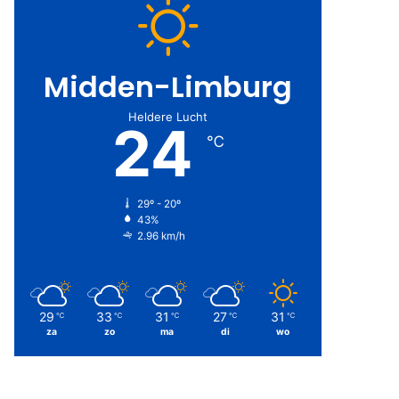
Midden-Limburg
Heldere Lucht
24
℃
29º - 20º
43%
2.96 km/h
29
33
31
27
31
℃
℃
℃
℃
℃
za
zo
ma
di
wo