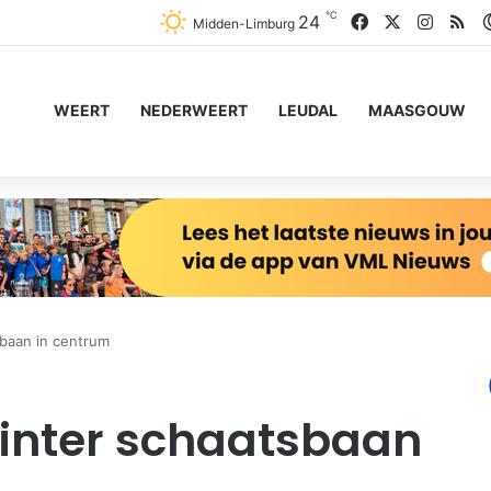
℃
Facebook
X
Instag
RS
24
Midden-Limburg
WEERT
NEDERWEERT
LEUDAL
MAASGOUW
sbaan in centrum
 winter schaatsbaan