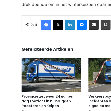
druk doende om in het winterseizoen daar ee
Facebook
X
LinkedIn
Messenger
Deel via Email
Deel
Gerelateerde Artikelen
Provincie zet weer 24 uur per
Verkeerspsy
dag toezicht in bij bruggen
incidenten b
Roosteren en Kelpen
signalen mer