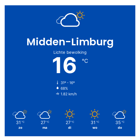
Midden-Limburg
Lichte bewolking
16
℃
31º - 16º
68%
1.82 km/h
31
27
27
31
35
℃
℃
℃
℃
℃
zo
ma
di
wo
do