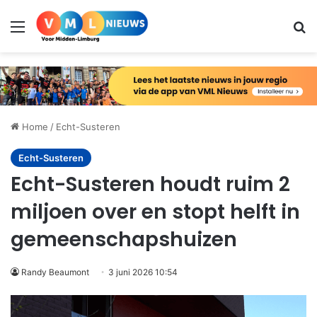
Menu
Zo
Home
/
Echt-Susteren
Echt-Susteren
Echt-Susteren houdt ruim 2
miljoen over en stopt helft in
gemeenschapshuizen
Randy Beaumont
3 juni 2026 10:54