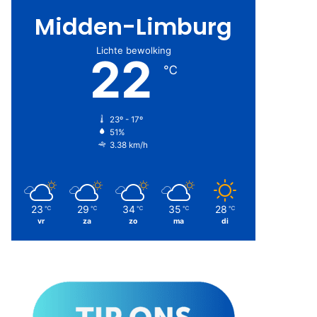
Midden-Limburg
Lichte bewolking
22
℃
23º - 17º
51%
3.38 km/h
23
29
34
35
28
℃
℃
℃
℃
℃
vr
za
zo
ma
di