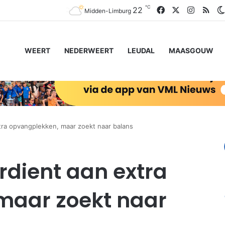
℃
Facebook
X
Instagr
RSS
22
Midden-Limburg
WEERT
NEDERWEERT
LEUDAL
MAASGOUW
tra opvangplekken, maar zoekt naar balans
rdient aan extra
maar zoekt naar