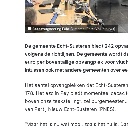
Raadsvergadering Echt-Susteren (Foto: VMLnieuws)
De gemeente Echt-Susteren biedt 242 opvan
volgens de richtlijnen. De gemeente wordt 
euro per boventallige opvangplek voor vluc
intussen ook met andere gemeenten over een
Het aantal opvangplekken dat Echt-Susteren 
178. Het azc in Pey biedt momenteel capacite
boven onze taakstelling”, zei burgemeester 
van Partij Nieuw Echt-Susteren (PNES).
“Maar het is nu wel mooi, zoals het nu is. D