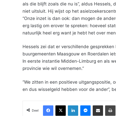
als die blijft zoals die nu is”, aldus Hessel
niet uitsluit. Hij wijst op het asielzoekersc
“Onze inzet is dan ook: dan mogen de andere
erg lastig om erover te spreken: hoeveel sta
natuurlijk heel erg want je hebt het over men
Hessels zei dat er verschillende gesprekken 
buurgemeenten Maasgouw en Roerdalen iets
In eerste instantie Midden-Limburg en als we
provincie wie wil overnemen.”
“We zitten in een positieve uitgangspositie,
en dus wisselgeld hebben voor de ander”, be
Facebook
X
LinkedIn
Messenger
Deel via Email
Deel