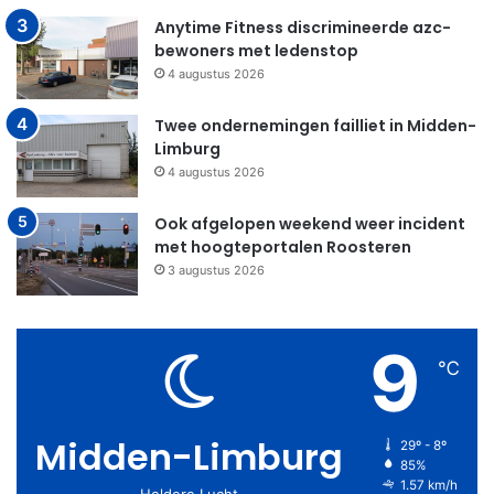
Anytime Fitness discrimineerde azc-
bewoners met ledenstop
4 augustus 2026
Twee ondernemingen failliet in Midden-
Limburg
4 augustus 2026
Ook afgelopen weekend weer incident
met hoogteportalen Roosteren
3 augustus 2026
9
℃
Midden-Limburg
29º - 8º
85%
1.57 km/h
Heldere Lucht