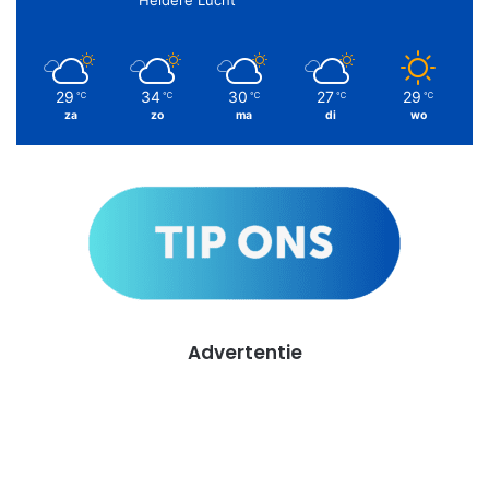
29
34
30
27
29
℃
℃
℃
℃
℃
za
zo
ma
di
wo
Advertentie