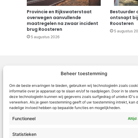
Provincie en Rijkswaterstaat
Bestuurder 
overwegen aanvullende
ontsnapt bij
maatregelen na zwaar incident
Roosteren
brug Roosteren
5 augustus 2
5 augustus 2026
Beheer toestemming
Voor Mid
Om de beste ervaringen te bieden, gebruiken wij technologieën zoals cook
samenwer
informatie over je apparaat op te slaan en/of te raadplegen. Door in te st
deze technologieën kunnen wij gegevens zoals surfgedrag of unieke ID's o
ML5 (Roe
verwerken. Als je geen toestemming geeft of uw toestemming intrekt, kan d
OR6 (Roer
nadelige invloed hebben op bepaalde functies en mogelijkheden.
en Weert
Functioneel
Altijd
VML is g
Roermond
Statistieken