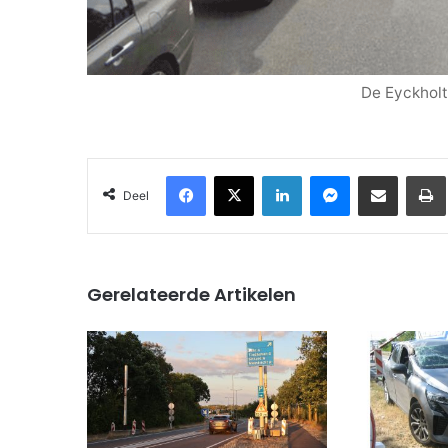
De Eyckholts
Facebook
X
LinkedIn
Messenger
Deel via Email
Deel
Gerelateerde Artikelen