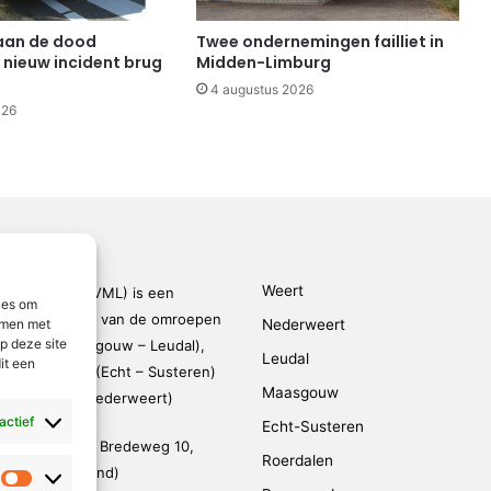
aan de dood
Twee ondernemingen failliet in
 nieuw incident brug
Midden-Limburg
4 augustus 2026
026
Weert
den-Limburg (VML) is een
ies om
kingsverband van de omroepen
Nederweert
emmen met
p deze site
rmond – Maasgouw – Leudal),
Leudal
it een
dalen), SOL2 (Echt – Susteren)
Maasgouw
FM (Weert – Nederweert)
 actief
Echt-Susteren
evestigd op de Bredeweg 10,
Roerdalen
 (De Weerstand)
Statistieken