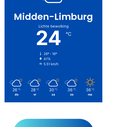
Midden-Limburg
Lichte bewolking
24
℃
26º - 16º
47%
5.51 km/h
26
28
30
36
36
℃
℃
℃
℃
℃
do
vr
za
zo
ma