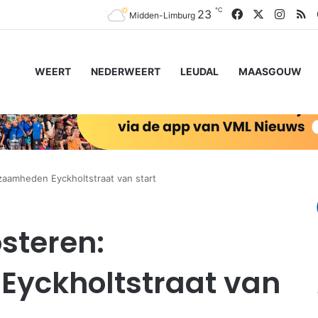
℃
Facebook
X
Insta
R
23
Midden-Limburg
WEERT
NEDERWEERT
LEUDAL
MAASGOUW
aamheden Eyckholtstraat van start
steren:
yckholtstraat van