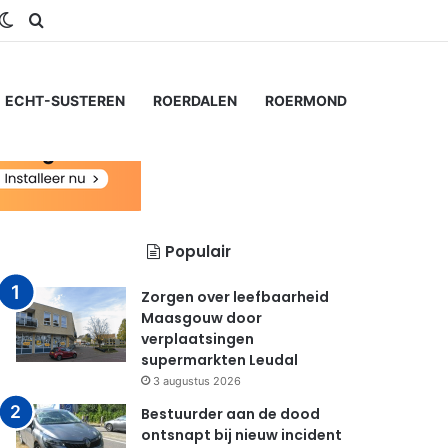
gram
SS
Switch skin
Zoeken naar...
ECHT-SUSTEREN
ROERDALEN
ROERMOND
Populair
Zorgen over leefbaarheid
Maasgouw door
verplaatsingen
supermarkten Leudal
3 augustus 2026
Bestuurder aan de dood
ontsnapt bij nieuw incident