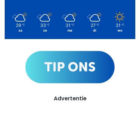
29
33
31
27
31
℃
℃
℃
℃
℃
za
zo
ma
di
wo
Advertentie