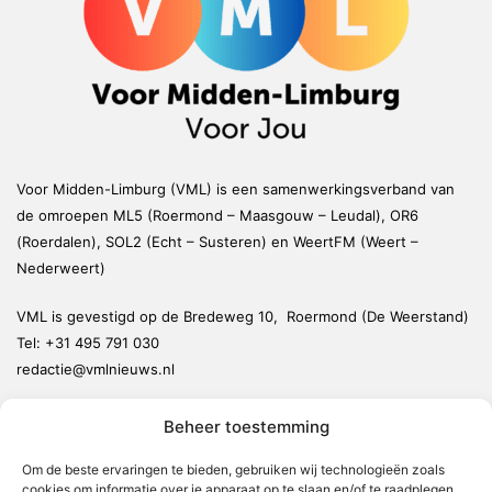
Voor Midden-Limburg (VML) is een samenwerkingsverband van
de omroepen ML5 (Roermond – Maasgouw – Leudal), OR6
(Roerdalen), SOL2 (Echt – Susteren) en WeertFM (Weert –
Nederweert)
VML is gevestigd op de Bredeweg 10, Roermond (De Weerstand)
Tel:
+31 495 791 030
redactie@vmlnieuws.nl
Beheer toestemming
Weert
Nederweert
Om de beste ervaringen te bieden, gebruiken wij technologieën zoals
cookies om informatie over je apparaat op te slaan en/of te raadplegen.