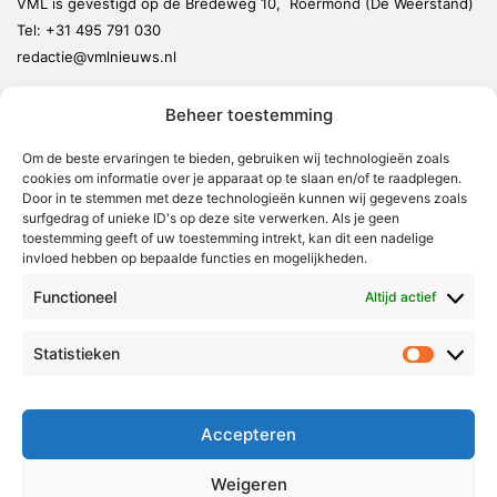
VML is gevestigd op de Bredeweg 10, Roermond (De Weerstand)
Tel:
+31 495 791 030
redactie@vmlnieuws.nl
Beheer toestemming
Weert
Nederweert
Om de beste ervaringen te bieden, gebruiken wij technologieën zoals
cookies om informatie over je apparaat op te slaan en/of te raadplegen.
Leudal
Door in te stemmen met deze technologieën kunnen wij gegevens zoals
Maasgouw
surfgedrag of unieke ID's op deze site verwerken. Als je geen
toestemming geeft of uw toestemming intrekt, kan dit een nadelige
Echt-Susteren
invloed hebben op bepaalde functies en mogelijkheden.
Roerdalen
Functioneel
Altijd actief
Roermond
Statistieken
Statistie
Over Voor Midden-Limburg
Radio & TV
Accepteren
Redactie
Ambities
Weigeren