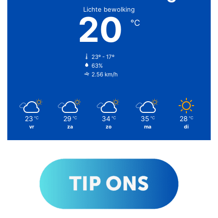
Lichte bewolking
20
℃
23º - 17º
63%
2.56 km/h
23
29
34
35
28
℃
℃
℃
℃
℃
vr
za
zo
ma
di