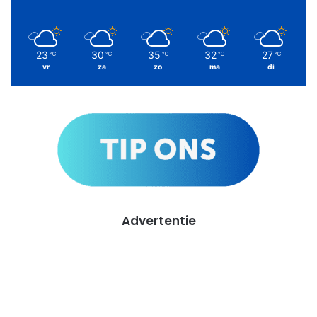
23
30
35
32
27
℃
℃
℃
℃
℃
vr
za
zo
ma
di
Advertentie