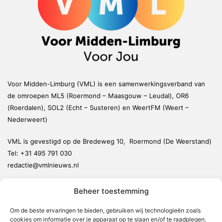
Voor Midden-Limburg (VML) is een samenwerkingsverband van
de omroepen ML5 (Roermond – Maasgouw – Leudal), OR6
(Roerdalen), SOL2 (Echt – Susteren) en WeertFM (Weert –
Nederweert)
VML is gevestigd op de Bredeweg 10, Roermond (De Weerstand)
Tel:
+31 495 791 030
redactie@vmlnieuws.nl
Beheer toestemming
Weert
Nederweert
Om de beste ervaringen te bieden, gebruiken wij technologieën zoals
cookies om informatie over je apparaat op te slaan en/of te raadplegen.
Leudal