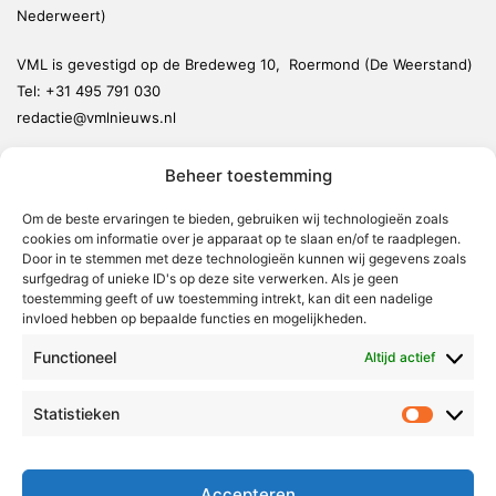
Nederweert)
VML is gevestigd op de Bredeweg 10, Roermond (De Weerstand)
Tel:
+31 495 791 030
redactie@vmlnieuws.nl
Beheer toestemming
Weert
Nederweert
Om de beste ervaringen te bieden, gebruiken wij technologieën zoals
cookies om informatie over je apparaat op te slaan en/of te raadplegen.
Leudal
Door in te stemmen met deze technologieën kunnen wij gegevens zoals
Maasgouw
surfgedrag of unieke ID's op deze site verwerken. Als je geen
toestemming geeft of uw toestemming intrekt, kan dit een nadelige
Echt-Susteren
invloed hebben op bepaalde functies en mogelijkheden.
Roerdalen
Functioneel
Altijd actief
Roermond
Statistieken
Statistie
Over Voor Midden-Limburg
Radio & TV
Accepteren