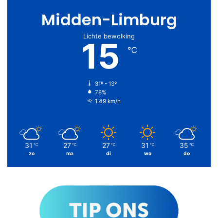
Midden-Limburg
Lichte bewolking
15
℃
31º - 13º
78%
1.49 km/h
31
27
27
31
35
℃
℃
℃
℃
℃
zo
ma
di
wo
do