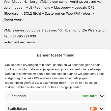
Voor Midden-Limburg (VML) is een samenwerkingsverband van
de omroepen ML5 (Roermond – Maasgouw – Leudal), OR6
(Roerdalen), SOL2 (Echt – Susteren) en WeertFM (Weert –
Nederweert)
VML is gevestigd op de Bredeweg 10, Roermond (De Weerstand)
Tel:
+31 495 791 030
redactie@vmlnieuws.nl
Beheer toestemming
Weert
Nederweert
Om de beste ervaringen te bieden, gebruiken wij technologieën zoals
cookies om informatie over je apparaat op te slaan en/of te raadplegen.
Leudal
Door in te stemmen met deze technologieën kunnen wij gegevens zoals
Maasgouw
surfgedrag of unieke ID's op deze site verwerken. Als je geen
toestemming geeft of uw toestemming intrekt, kan dit een nadelige
Echt-Susteren
invloed hebben op bepaalde functies en mogelijkheden.
Roerdalen
Functioneel
Altijd actief
Roermond
Statistieken
Statistie