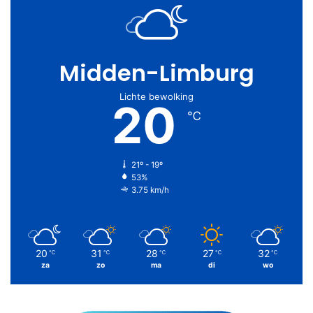
Midden-Limburg
Lichte bewolking
20
℃
21º - 19º
53%
3.75 km/h
20
31
28
27
32
℃
℃
℃
℃
℃
za
zo
ma
di
wo