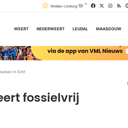
℃
Facebook
X
Instag
RS
19
Midden-Limburg
WEERT
NEDERWEERT
LEUDAL
MAASGOUW
 tanken in Echt
rt fossielvrij