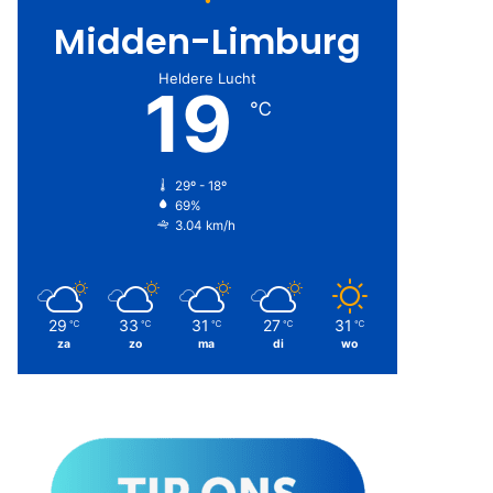
Midden-Limburg
Heldere Lucht
19
℃
29º - 18º
69%
3.04 km/h
29
33
31
27
31
℃
℃
℃
℃
℃
za
zo
ma
di
wo