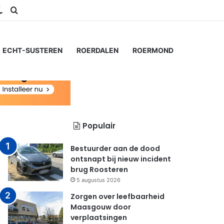
ram
S
Switch skin
Zoeken naar...
ECHT-SUSTEREN
ROERDALEN
ROERMOND
Populair
Bestuurder aan de dood
ontsnapt bij nieuw incident
brug Roosteren
5 augustus 2026
Zorgen over leefbaarheid
Maasgouw door
verplaatsingen