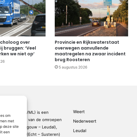
choloog over
Provincie en Rijkswaterstaat
ij bruggen: ‘Veel
overwegen aanvullende
ken we niet op’
maatregelen na zwaar incident
brug Roosteren
026
5 augustus 2026
Weert
den-Limburg (VML) is een
ies om
kingsverband van de omroepen
emmen met
Nederweert
p deze site
rmond – Maasgouw – Leudal),
Leudal
it een
dalen), SOL2 (Echt – Susteren)