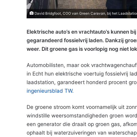
David Bridgfoot, COO van Green Caravan, bij het Laadstation 
Elektrische auto’s en vrachtauto’s kunnen bij
gegarandeerd fossielvrij laden. Dankzij groen
weer. Dit groene gas is voorlopig nog niet lok
Automobilisten, maar ook vrachtwagenchauf
in Echt hun elektrische voertuig fossielvrij l
laadstation, garandeert honderd procent groe
ingenieursblad TW.
De groene stroom komt voornamelijk uit zonn
windstille weersomstandigheden groen worden 
een generator die draait op groen gas, afko
ophaalt bij waterzuiveringen van waterscha