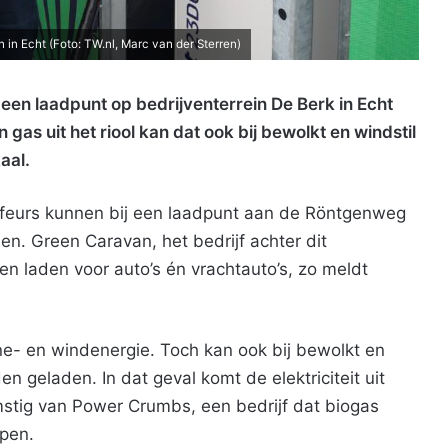
in Echt (Foto: TW.nl, Marc van der Sterren)
 een laadpunt op bedrijventerrein De Berk in Echt
 gas uit het riool kan dat ook bij bewolkt en windstil
aal.
feurs kunnen bij een laadpunt aan de Röntgenweg
aden. Green Caravan, het bedrijf achter dit
n laden voor auto’s én vrachtauto’s, zo meldt
e- en windenergie. Toch kan ook bij bewolkt en
geladen. In dat geval komt de elektriciteit uit
mstig van Power Crumbs, een bedrijf dat biogas
ppen.