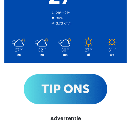
28º - 21º
36%
3.73 km/h
27
32
30
27
31
℃
℃
℃
℃
℃
za
zo
ma
di
wo
Advertentie