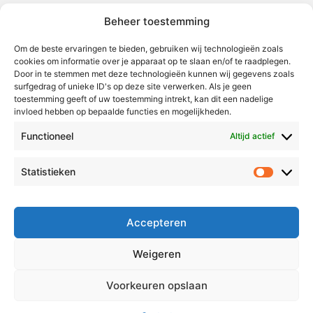
Beheer toestemming
Weert
Nederweert
Om de beste ervaringen te bieden, gebruiken wij technologieën zoals
cookies om informatie over je apparaat op te slaan en/of te raadplegen.
Leudal
Door in te stemmen met deze technologieën kunnen wij gegevens zoals
Maasgouw
surfgedrag of unieke ID's op deze site verwerken. Als je geen
toestemming geeft of uw toestemming intrekt, kan dit een nadelige
Echt-Susteren
invloed hebben op bepaalde functies en mogelijkheden.
Roerdalen
Functioneel
Altijd actief
Roermond
Statistieken
Statistie
Over Voor Midden-Limburg
Radio & TV
Accepteren
Redactie
Ambities
Weigeren
Klachtenprocedure
Voorkeuren opslaan