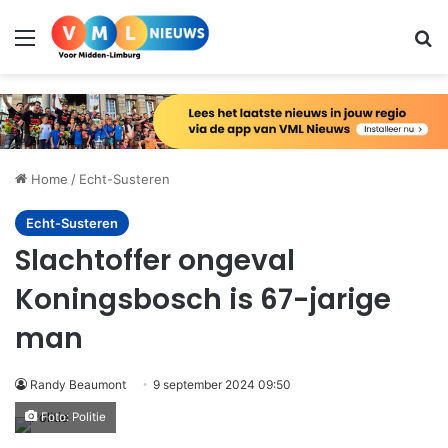
Menu
Zo
Home
/
Echt-Susteren
Echt-Susteren
Slachtoffer ongeval
Koningsbosch is 67-jarige
man
Randy Beaumont
9 september 2024 09:50
Foto: Politie