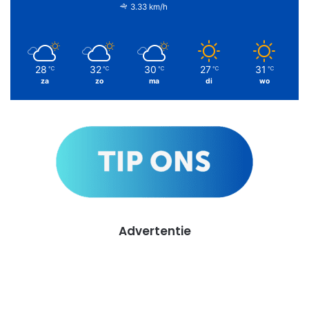
3.33 km/h
28
32
30
27
31
℃
℃
℃
℃
℃
za
zo
ma
di
wo
Advertentie