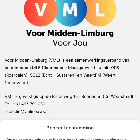
Voor Midden-Limburg (VML) is een samenwerkingsverband van
de omroepen ML5 (Roermond – Maasgouw – Leudal), OR6
(Roerdalen), SOL2 (Echt – Susteren) en WeertFM (Weert –
Nederweert)
VML is gevestigd op de Bredeweg 10, Roermond (De Weerstand)
Tel:
+31 495 791 030
redactie@vmlnieuws.nl
Beheer toestemming
Weert
Nederweert
Om de beste ervaringen te bieden, gebruiken wij technologieën zoals