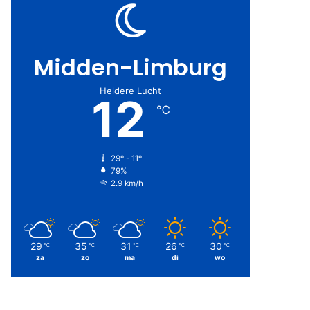
Midden-Limburg
Heldere Lucht
12
℃
29º - 11º
79%
2.9 km/h
29
35
31
26
30
℃
℃
℃
℃
℃
za
zo
ma
di
wo