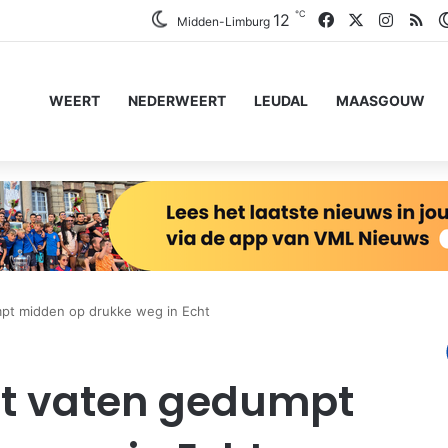
℃
Facebook
X
Instag
RS
12
Midden-Limburg
WEERT
NEDERWEERT
LEUDAL
MAASGOUW
pt midden op drukke weg in Echt
t vaten gedumpt