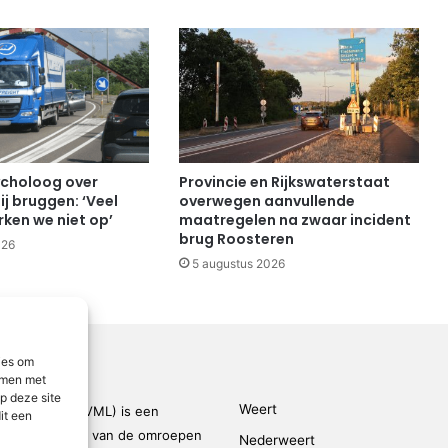
choloog over
Provincie en Rijkswaterstaat
ij bruggen: ‘Veel
overwegen aanvullende
ken we niet op’
maatregelen na zwaar incident
brug Roosteren
026
5 augustus 2026
ies om
emmen met
p deze site
Weert
den-Limburg (VML) is een
it een
kingsverband van de omroepen
Nederweert