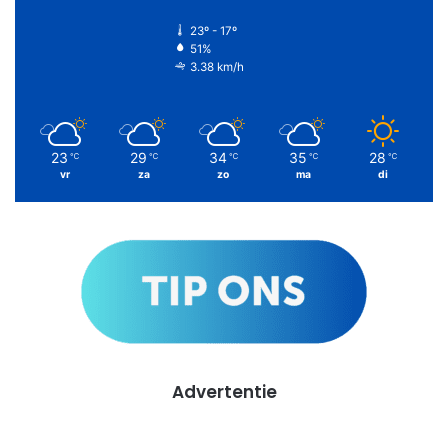
23º - 17º
51%
3.38 km/h
23
29
34
35
28
℃
℃
℃
℃
℃
vr
za
zo
ma
di
Advertentie