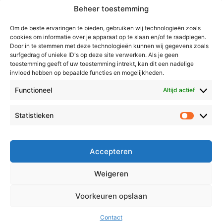
Beheer toestemming
Weert
Nederweert
Om de beste ervaringen te bieden, gebruiken wij technologieën zoals
cookies om informatie over je apparaat op te slaan en/of te raadplegen.
Leudal
Door in te stemmen met deze technologieën kunnen wij gegevens zoals
Maasgouw
surfgedrag of unieke ID's op deze site verwerken. Als je geen
toestemming geeft of uw toestemming intrekt, kan dit een nadelige
Echt-Susteren
invloed hebben op bepaalde functies en mogelijkheden.
Roerdalen
Functioneel
Altijd actief
Roermond
Statistieken
Statistie
Over Voor Midden-Limburg
Radio & TV
Accepteren
Redactie
Ambities
Weigeren
Klachtenprocedure
Voorkeuren opslaan
Contact