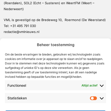
(Roerdalen), SOL2 (Echt – Susteren) en WeertFM (Weert –
Nederweert)
VML is gevestigd op de Bredeweg 10, Roermond (De Weerstand)
Tel:
+31 495 791 030
redactie@vmlnieuws.nl
Beheer toestemming
Weert
Nederweert
Om de beste ervaringen te bieden, gebruiken wij technologieën zoals
cookies om informatie over je apparaat op te slaan en/of te raadplegen.
Leudal
Door in te stemmen met deze technologieën kunnen wij gegevens zoals
Maasgouw
surfgedrag of unieke ID's op deze site verwerken. Als je geen
toestemming geeft of uw toestemming intrekt, kan dit een nadelige
Echt-Susteren
invloed hebben op bepaalde functies en mogelijkheden.
Roerdalen
Functioneel
Altijd actief
Roermond
Statistieken
Statistie
Over Voor Midden-Limburg
Radio & TV