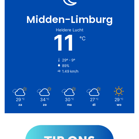
Midden-Limburg
Heldere Lucht
11
℃
29º - 9º
89%
1.49 km/h
29
34
30
27
29
℃
℃
℃
℃
℃
za
zo
ma
di
wo