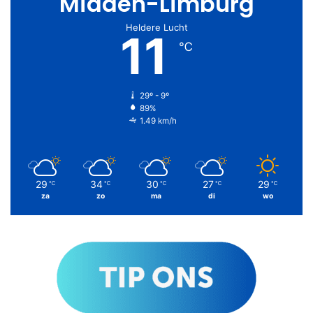
Midden-Limburg
Heldere Lucht
11
℃
29º - 9º
89%
1.49 km/h
29
34
30
27
29
℃
℃
℃
℃
℃
za
zo
ma
di
wo