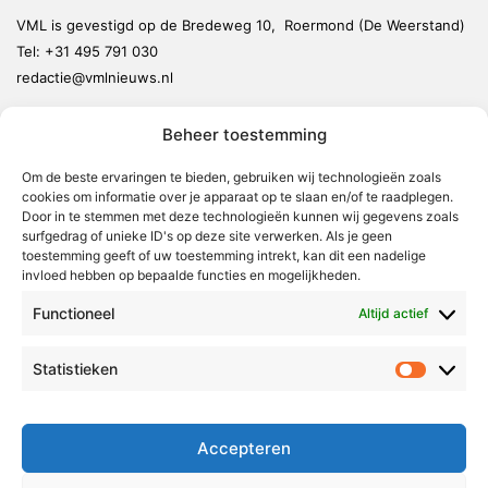
VML is gevestigd op de Bredeweg 10, Roermond (De Weerstand)
Tel:
+31 495 791 030
redactie@vmlnieuws.nl
Beheer toestemming
Weert
Nederweert
Om de beste ervaringen te bieden, gebruiken wij technologieën zoals
cookies om informatie over je apparaat op te slaan en/of te raadplegen.
Leudal
Door in te stemmen met deze technologieën kunnen wij gegevens zoals
Maasgouw
surfgedrag of unieke ID's op deze site verwerken. Als je geen
toestemming geeft of uw toestemming intrekt, kan dit een nadelige
Echt-Susteren
invloed hebben op bepaalde functies en mogelijkheden.
Roerdalen
Functioneel
Altijd actief
Roermond
Statistieken
Statistie
Over Voor Midden-Limburg
Radio & TV
Accepteren
Redactie