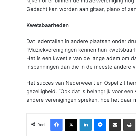
kijken of er binnen de muziekvereniging nog
Gedacht kan worden aan gitaar, piano of za
Kwetsbaarheden
Dat ledentallen in andere plaatsen onder dru
“Muziekverenigingen kennen hun kwetsbaarh
Het is een kwestie van de lange adem om da
inspanningen dan die in de meeste andere v
Het succes van Nederweert en Ospel zit hem 
gezelligheid. “Ook dat is belangrijk voor een
andere verenigingen spreken, hoe het daar m
Facebook
X
LinkedIn
Messenger
Deel via Email
Deel