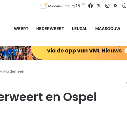
℃
Facebook
X
Instagr
RSS
15
Midden-Limburg
WEERT
NEDERWEERT
LEUDAL
MAASGOUW
l worden één
rweert en Ospel