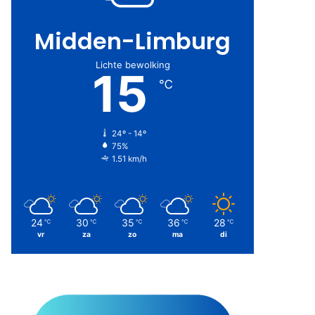
Midden-Limburg
Lichte bewolking
15
℃
24º - 14º
75%
1.51 km/h
24
30
35
36
28
℃
℃
℃
℃
℃
vr
za
zo
ma
di