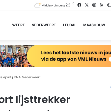
℃
Facebook
X
Instagr
RSS
23
Midden-Limburg
WEERT
NEDERWEERT
LEUDAL
MAASGOUW
fusiepartij DNA Nederweert
rt lijsttrekker