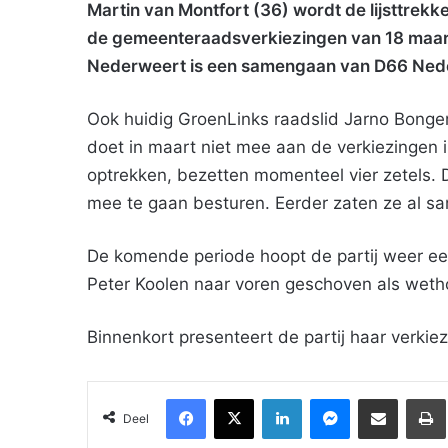
Martin van Montfort (36) wordt de lijsttrek
de gemeenteraadsverkiezingen van 18 maart.
Nederweert is een samengaan van D66 Ned
Ook huidig GroenLinks raadslid Jarno Bongers 
doet in maart niet mee aan de verkiezingen 
optrekken, bezetten momenteel vier zetels
mee te gaan besturen. Eerder zaten ze al sam
De komende periode hoopt de partij weer ee
Peter Koolen naar voren geschoven als wet
Binnenkort presenteert de partij haar verki
Facebook
X
LinkedIn
Messenger
Deel via Email
Deel