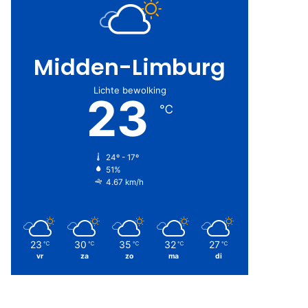
Midden-Limburg
Lichte bewolking
23
℃
24º - 17º
51%
4.67 km/h
23
30
35
32
27
℃
℃
℃
℃
℃
vr
za
zo
ma
di