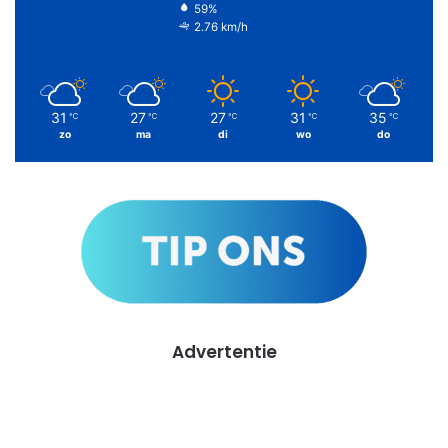
59%
2.76 km/h
31
27
27
31
35
℃
℃
℃
℃
℃
zo
ma
di
wo
do
Advertentie