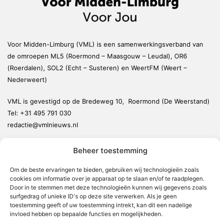
Voor Midden-Limburg (VML) is een samenwerkingsverband van
de omroepen ML5 (Roermond – Maasgouw – Leudal), OR6
(Roerdalen), SOL2 (Echt – Susteren) en WeertFM (Weert –
Nederweert)
VML is gevestigd op de Bredeweg 10, Roermond (De Weerstand)
Tel:
+31 495 791 030
redactie@vmlnieuws.nl
Beheer toestemming
Weert
Nederweert
Om de beste ervaringen te bieden, gebruiken wij technologieën zoals
cookies om informatie over je apparaat op te slaan en/of te raadplegen.
Leudal
Door in te stemmen met deze technologieën kunnen wij gegevens zoals
Maasgouw
surfgedrag of unieke ID's op deze site verwerken. Als je geen
toestemming geeft of uw toestemming intrekt, kan dit een nadelige
Echt-Susteren
invloed hebben op bepaalde functies en mogelijkheden.