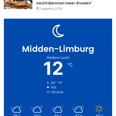
nachtdiensten meer draaien’
2 augustus 2026
Midden-Limburg
Heldere Lucht
12
℃
25º - 11º
74%
1.91 km/h
25
30
35
37
30
℃
℃
℃
℃
℃