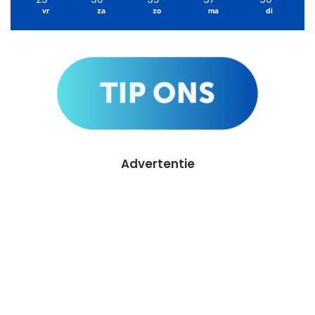
vr
za
zo
ma
di
Advertentie