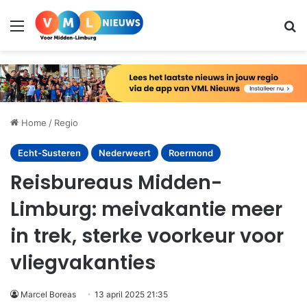
Menu
Zo
Home
/
Regio
Echt-Susteren
Nederweert
Roermond
Reisbureaus Midden-
Limburg: meivakantie meer
in trek, sterke voorkeur voor
vliegvakanties
Marcel Boreas
13 april 2025 21:35