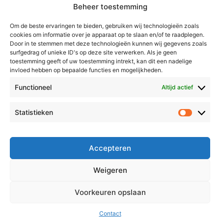
redactie@vmlnieuws.nl
Beheer toestemming
Weert
Om de beste ervaringen te bieden, gebruiken wij technologieën zoals
cookies om informatie over je apparaat op te slaan en/of te raadplegen.
Nederweert
Door in te stemmen met deze technologieën kunnen wij gegevens zoals
surfgedrag of unieke ID's op deze site verwerken. Als je geen
Leudal
toestemming geeft of uw toestemming intrekt, kan dit een nadelige
invloed hebben op bepaalde functies en mogelijkheden.
Maasgouw
Echt-Susteren
Functioneel
Altijd actief
Roerdalen
Statistieken
Statistie
Roermond
Over Voor Midden-Limburg
Accepteren
Radio & TV
Weigeren
Redactie
Ambities
Voorkeuren opslaan
Klachtenprocedure
Contact