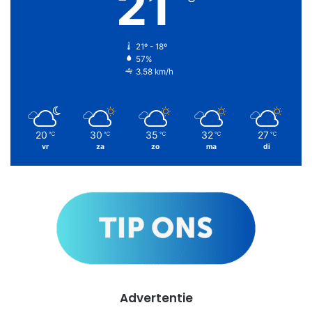
21
21º - 18º
57%
3.58 km/h
20
30
35
32
27
℃
℃
℃
℃
℃
vr
za
zo
ma
di
Advertentie