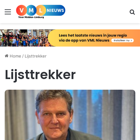
Menu
Zo
Home
/
Lijsttrekker
Lijsttrekker