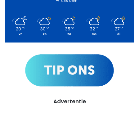
3.58 km/h
20
30
35
32
27
℃
℃
℃
℃
℃
vr
za
zo
ma
di
Advertentie