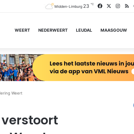
℃
Facebook
X
Insta
R
23
Midden-Limburg
WEERT
NEDERWEERT
LEUDAL
MAASGOUW
dering Weert
 verstoort