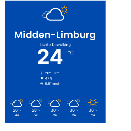
Midden-Limburg
Lichte bewolking
24
℃
26º - 16º
47%
5.51 km/h
26
28
30
36
36
℃
℃
℃
℃
℃
do
vr
za
zo
ma