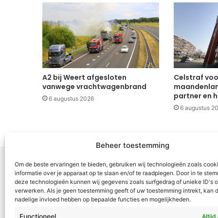
A2 bij Weert afgesloten
Celstraf vo
vanwege vrachtwagenbrand
maandenlang
partner en h
6 augustus 2026
6 augustus 2
Beheer toestemming
Om de beste ervaringen te bieden, gebruiken wij technologieën zoals cook
informatie over je apparaat op te slaan en/of te raadplegen. Door in te st
deze technologieën kunnen wij gegevens zoals surfgedrag of unieke ID's o
Voor Mid
verwerken. Als je geen toestemming geeft of uw toestemming intrekt, kan d
nadelige invloed hebben op bepaalde functies en mogelijkheden.
samenwer
ML5 (Roe
Functioneel
Altijd