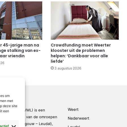
or 45-jarige man na
Crowdfunding moet Weerter
e stalking van ex-
klooster uit de problemen
aar vriendin
helpen: ‘Dankbaar voor alle
liefde’
026
3 augustus 2026
ies om
emmen met
p deze site
Weert
den-Limburg (VML) is een
it een
kingsverband van de omroepen
Nederweert
rmond – Maasgouw – Leudal),
 actief