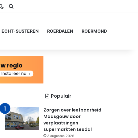
gram
SS
Switch skin
Zoeken naar...
ECHT-SUSTEREN
ROERDALEN
ROERMOND
Populair
Zorgen over leefbaarheid
Maasgouw door
verplaatsingen
supermarkten Leudal
3 augustus 2026