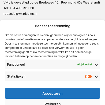
VML is gevestigd op de Bredeweg 10, Roermond (De Weerstand)
Tel:
+31 495 791 030
redactie@vmlnieuws.nl
Beheer toestemming
Weert
Nederweert
Om de beste ervaringen te bieden, gebruiken wij technologieën zoals
cookies om informatie over je apparaat op te slaan en/of te raadplegen.
Leudal
Door in te stemmen met deze technologieën kunnen wij gegevens zoals
Maasgouw
surfgedrag of unieke ID's op deze site verwerken. Als je geen
toestemming geeft of uw toestemming intrekt, kan dit een nadelige
Echt-Susteren
invloed hebben op bepaalde functies en mogelijkheden.
Roerdalen
Functioneel
Altijd actief
Roermond
Statistieken
Statistie
Over Voor Midden-Limburg
Radio & TV
Accepteren
Redactie
Ambities
Weigeren