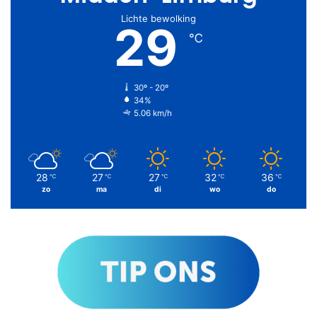
Lichte bewolking
29
℃
30º - 20º
34%
5.06 km/h
28
27
27
32
36
℃
℃
℃
℃
℃
zo
ma
di
wo
do