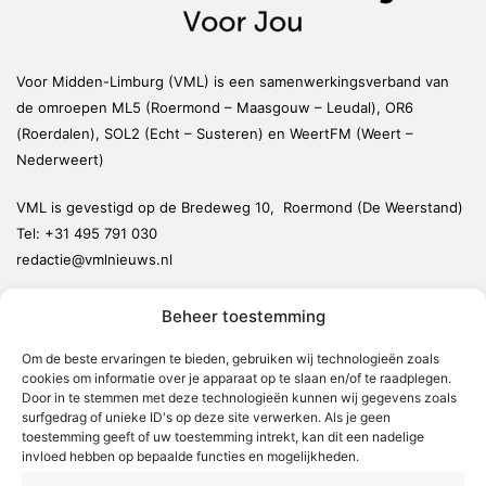
Voor Midden-Limburg (VML) is een samenwerkingsverband van
de omroepen ML5 (Roermond – Maasgouw – Leudal), OR6
(Roerdalen), SOL2 (Echt – Susteren) en WeertFM (Weert –
Nederweert)
VML is gevestigd op de Bredeweg 10, Roermond (De Weerstand)
Tel:
+31 495 791 030
redactie@vmlnieuws.nl
Beheer toestemming
Weert
Nederweert
Om de beste ervaringen te bieden, gebruiken wij technologieën zoals
cookies om informatie over je apparaat op te slaan en/of te raadplegen.
Leudal
Door in te stemmen met deze technologieën kunnen wij gegevens zoals
Maasgouw
surfgedrag of unieke ID's op deze site verwerken. Als je geen
toestemming geeft of uw toestemming intrekt, kan dit een nadelige
Echt-Susteren
invloed hebben op bepaalde functies en mogelijkheden.
Roerdalen