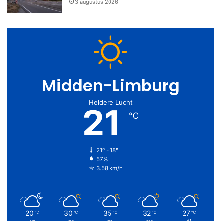
3 augustus 2026
Midden-Limburg
Heldere Lucht
21
℃
21º - 18º
57%
3.58 km/h
20
30
35
32
27
℃
℃
℃
℃
℃