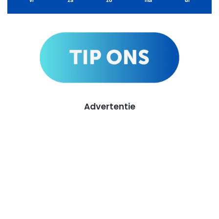
vr
za
zo
ma
di
Advertentie