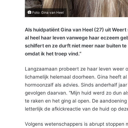
Foto: Gina van Heel
Als huidpatiënt Gina van Heel (27) uit Weer
al heel haar leven vanwege haar eczeem geb
schilfert en ze durft niet meer naar buiten t
omdat ik het troep vind.”
Langzaamaan probeert ze haar leven weer op d
lichamelijk helemaal doorheen. Gina heeft a
hormoonzalf als advies. Sinds anderhalf jaar
gevolgen daarvan. “Mijn huid werd zo dun als
te raken en het ging al open. De aandoening d
letterlijk de afkickreactie van de huid op deze
Volgens wetenschappers is abrupt stoppen me