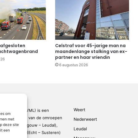
 afgesloten
Celstraf voor 45-jarige man na
achtwagenbrand
maandenlange stalking van ex-
partner en haar vriendin
026
6 augustus 2026
Weert
den-Limburg (VML) is een
ies om
kingsverband van de omroepen
Nederweert
emmen met
p deze site
rmond – Maasgouw – Leudal),
Leudal
it een
dalen), SOL2 (Echt – Susteren)