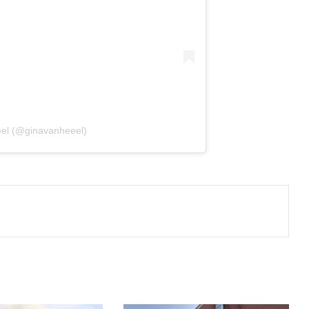
eel (@ginavanheeel)
Print