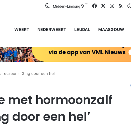
℃
Facebook
X
Instagr
RSS
9
Midden-Limburg
WEERT
NEDERWEERT
LEUDAL
MAASGOUW
r eczeem: ‘Ging door een hel’
te met hormoonzalf
g door een hel’