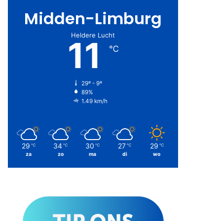
Midden-Limburg
Heldere Lucht
11
℃
29º - 9º
89%
1.49 km/h
29
34
30
27
29
℃
℃
℃
℃
℃
za
zo
ma
di
wo