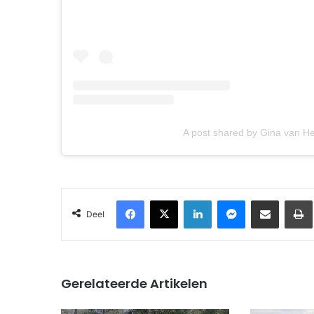
A post shared by Gina van H
Facebook
X
LinkedIn
Messenger
Deel via Email
Deel
Gerelateerde Artikelen