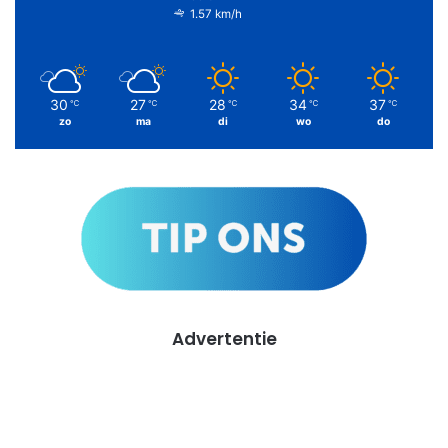
1.57 km/h
30
27
28
34
37
℃
℃
℃
℃
℃
zo
ma
di
wo
do
Advertentie