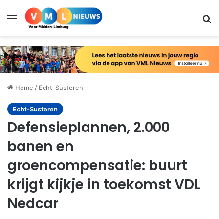
Menu
Zo
Home
/
Echt-Susteren
Echt-Susteren
Defensieplannen, 2.000
banen en
groencompensatie: buurt
krijgt kijkje in toekomst VDL
Nedcar