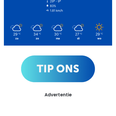
29º - 9º
83%
1.81 km/h
29
34
30
27
29
℃
℃
℃
℃
℃
za
zo
ma
di
wo
Advertentie