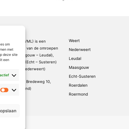
Weert
den-Limburg (VML) is een
ies om
kingsverband van de omroepen
Nederweert
emmen met
p deze site
rmond – Maasgouw – Leudal),
Leudal
it een
dalen), SOL2 (Echt – Susteren)
Maasgouw
FM (Weert – Nederweert)
 actief
Echt-Susteren
evestigd op de Bredeweg 10,
Roerdalen
 (De Weerstand)
Statistieken
Roermond
95 791 030
@vmlnieuws.nl
 opslaan