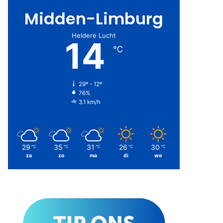
Midden-Limburg
Heldere Lucht
14
℃
29º - 12º
76%
3.1 km/h
29
35
31
26
30
℃
℃
℃
℃
℃
za
zo
ma
di
wo