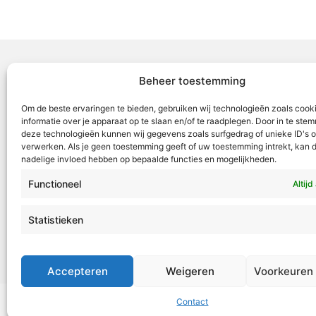
Beheer toestemming
Voor Mid
Om de beste ervaringen te bieden, gebruiken wij technologieën zoals cook
samenwer
informatie over je apparaat op te slaan en/of te raadplegen. Door in te st
deze technologieën kunnen wij gegevens zoals surfgedrag of unieke ID's o
ML5 (Roe
verwerken. Als je geen toestemming geeft of uw toestemming intrekt, kan d
OR6 (Roer
nadelige invloed hebben op bepaalde functies en mogelijkheden.
en Weert
Functioneel
Altijd
VML is g
Roermond
Statistieken
Tel:
+31 4
redactie
Accepteren
Weigeren
Voorkeuren
Contact