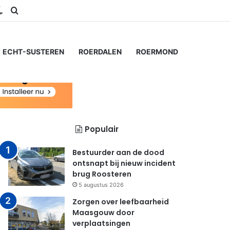
ram
S
Switch skin
Zoeken naar...
ECHT-SUSTEREN
ROERDALEN
ROERMOND
Populair
Bestuurder aan de dood
ontsnapt bij nieuw incident
brug Roosteren
5 augustus 2026
Zorgen over leefbaarheid
Maasgouw door
verplaatsingen