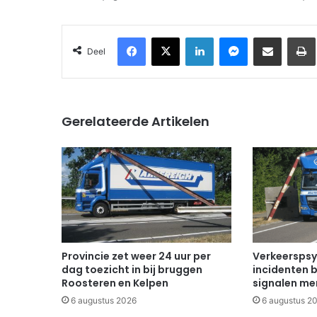
Facebook
X
LinkedIn
Messenger
Deel via Email
Deel
Gerelateerde Artikelen
Provincie zet weer 24 uur per
Verkeerspsy
dag toezicht in bij bruggen
incidenten b
Roosteren en Kelpen
signalen mer
6 augustus 2026
6 augustus 2