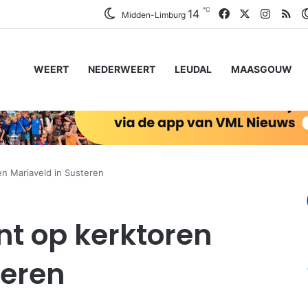
℃
Facebook
X
Instag
RS
14
Midden-Limburg
WEERT
NEDERWEERT
LEUDAL
MAASGOUW
n Mariaveld in Susteren
t op kerktoren
teren